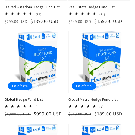
United Kingdom Hedge Fund List
Real Estate Hedge Fund List
25
21
(25)
(21)
reseñas
reseñas
Precio
Precio
$189.00 USD
Precio
Precio
$159.00 USD
$299.00 USD
$249.00 USD
totales
totales
habitual
de
habitual
de
venta
venta
En oferta
En oferta
Global Hedge Fund List
Global Macro Hedge Fund List
6
7
(6)
(7)
reseñas
reseñas
Precio
Precio
$999.00 USD
Precio
Precio
$189.00 USD
$1,999.00 USD
$349.00 USD
totales
totales
habitual
de
habitual
de
venta
venta