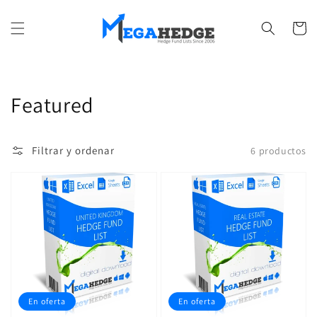
Ir
directamente
al contenido
Carrito
Colección:
Featured
Filtrar y ordenar
6 productos
En oferta
En oferta