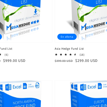
En oferta
Fund List
Asia Hedge Fund List
6
18
(6)
(18)
reseñas
reseñas
Precio
$999.00 USD
Precio
Precio
$299.00 USD
D
$399.00 USD
totales
totales
de
habitual
de
venta
venta