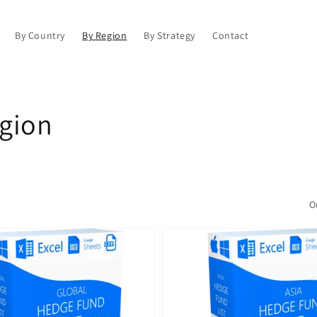
By Country
By Region
By Strategy
Contact
egion
O