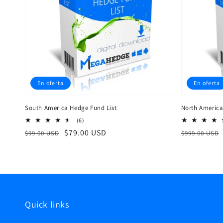
En oferta
En oferta
South America Hedge Fund List
North America
6
(6)
reseñas
Precio
Precio
$79.00 USD
Precio
$99.00 USD
$999.00 USD
totales
habitual
de
habitual
venta
Quick links