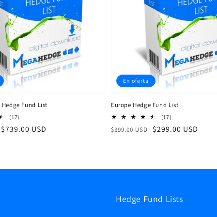
En oferta
 Hedge Fund List
Europe Hedge Fund List
17
17
(17)
(17)
reseñas
reseñas
Precio
$739.00 USD
Precio
Precio
$299.00 USD
$399.00 USD
totales
totales
de
habitual
de
venta
venta
Hedge Fund Lists