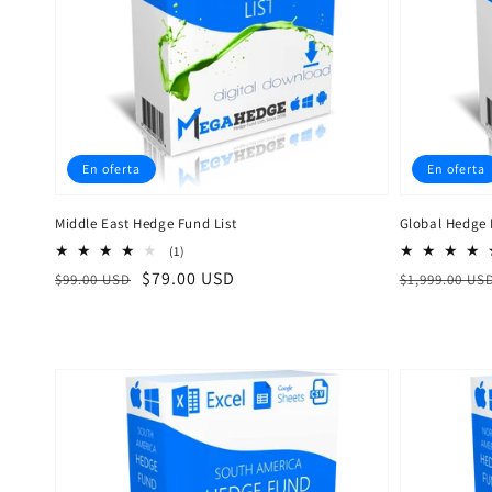
En oferta
En oferta
Middle East Hedge Fund List
Global Hedge 
1
(1)
reseñas
Precio
Precio
$79.00 USD
Precio
$99.00 USD
$1,999.00 US
totales
habitual
de
habitual
venta