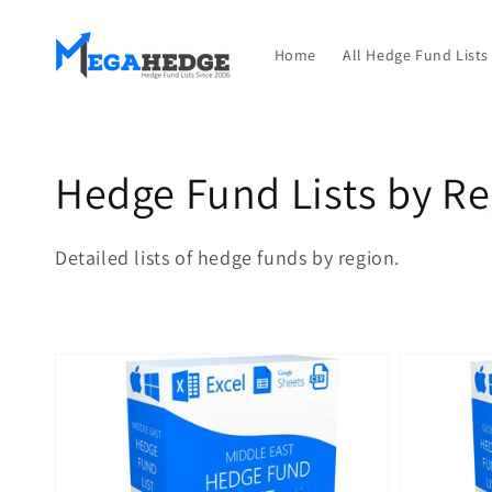
Ir
directamente
al contenido
Home
All Hedge Fund Lists
Colección:
Hedge Fund Lists by R
Detailed lists of hedge funds by region.