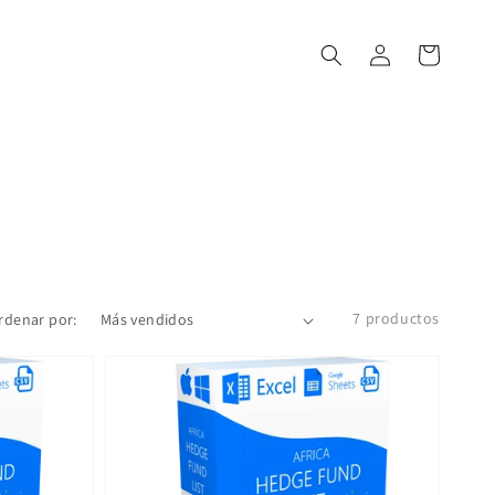
Iniciar
Carrito
sesión
7 productos
rdenar por: