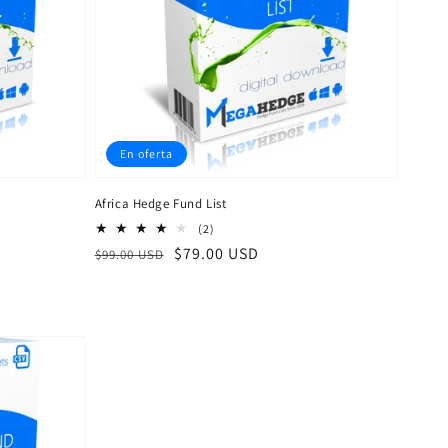
En oferta
Africa Hedge Fund List
2
(2)
reseñas
Precio
Precio
$79.00 USD
$99.00 USD
totales
habitual
de
venta